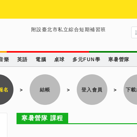
附設臺北市私立綜合短期補習班
音樂
英語
電腦
桌球
多元FUN學
寒暑營隊
報名
>
結帳
>
登入會員
>
下載
寒暑營隊 課程