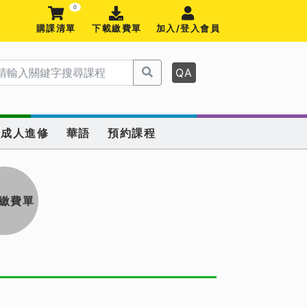
0
購課清單
下載繳費單
加入/登入會員
QA
成人進修
華語
預約課程
繳費單