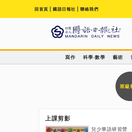
回首頁
|
國語日報社
|
聯絡我們
寫作
科學‧數學
藝術
班級
上課剪影
兒少華語研習營