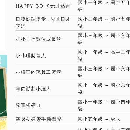
國小一年級 ~ 國小五
HAPPY GO 多元才藝營
級
口說妙語學堂- 兒童口才
國小三年級 ~ 國小五
表達
級
國小三年級 ~ 國小六
小小主播數位成長營
級
國小一年級 ~ 高中三
小小理財達人
級
國小三年級 ~ 國小六
小模王的玩具工廠營
級
國小一年級 ~ 國小六
年節派對小達人
級
國小一年級 ~ 國小四
兒童領導力
級
寒暑AI探索手機攝影
國小五年級 ~ 成人
國小四年級 ~ 高中二