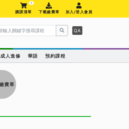
0
購課清單
下載繳費單
加入/登入會員
QA
成人進修
華語
預約課程
繳費單