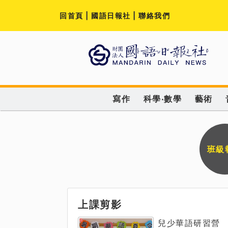
回首頁
|
國語日報社
|
聯絡我們
寫作
科學‧數學
藝術
班級
上課剪影
兒少華語研習營