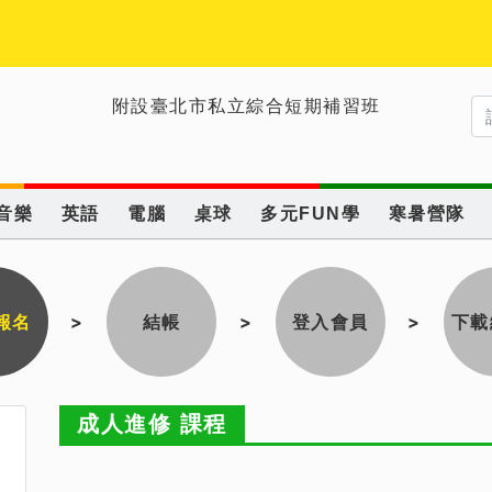
附設臺北市私立綜合短期補習班
音樂
英語
電腦
桌球
多元FUN學
寒暑營隊
報名
>
結帳
>
登入會員
>
下載
成人進修 課程