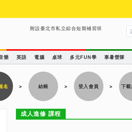
附設臺北市私立綜合短期補習班
音樂
英語
電腦
桌球
多元FUN學
寒暑營隊
報名
>
結帳
>
登入會員
>
下載
成人進修 課程