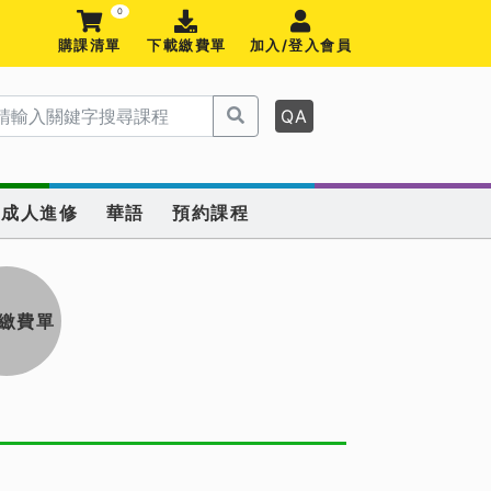
0
購課清單
下載繳費單
加入/登入會員
QA
成人進修
華語
預約課程
繳費單