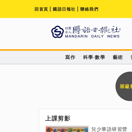
回首頁
|
國語日報社
|
聯絡我們
寫作
科學‧數學
藝術
班級
上課剪影
兒少華語研習營