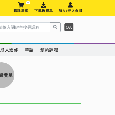
0
購課清單
下載繳費單
加入/登入會員
QA
成人進修
華語
預約課程
繳費單