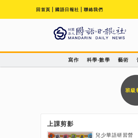
回首頁
|
國語日報社
|
聯絡我們
寫作
科學‧數學
藝術
班級
上課剪影
兒少華語研習營