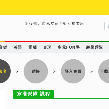
附設臺北市私立綜合短期補習班
音樂
英語
電腦
桌球
多元FUN學
寒暑營隊
報名
>
結帳
>
登入會員
>
下載
寒暑營隊 課程