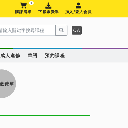
0
購課清單
下載繳費單
加入/登入會員
QA
成人進修
華語
預約課程
繳費單