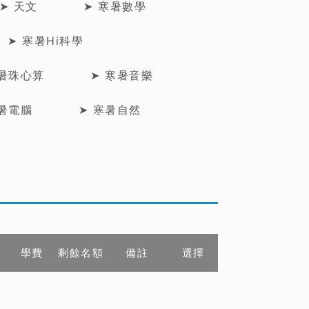
➤ 天文
➤ 寒暑數學
➤ 寒暑Hi科學
寒暑珠心算
➤ 寒暑音樂
寒暑電腦
➤ 寒暑自然
學費
剩餘名額
備註
選擇