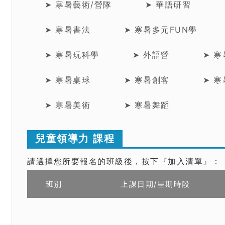
➤ 寒暑藝術/營隊
➤ 華語研習
➤ 寒暑書法
➤ 寒暑多元FUN學
➤ 寒暑玩科學
➤ 外語營
➤ 
➤ 寒暑桌球
➤ 寒暑創客
➤ 
➤ 寒暑美術
➤ 寒暑舞蹈
兒童領導力 課程
請選擇您所要報名的班級後，按下『加入清單』：
班別
上課日期/星期時段