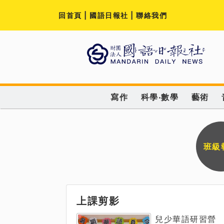
回首頁
|
國語日報社
|
聯絡我們
寫作
科學‧數學
藝術
班級
上課剪影
兒少華語研習營