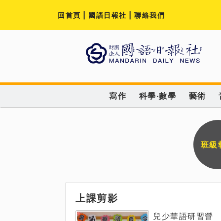
回首頁
|
國語日報社
|
聯絡我們
寫作
科學‧數學
藝術
班級
上課剪影
兒少華語研習營