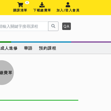
0
購課清單
下載繳費單
加入/登入會員
QA
成人進修
華語
預約課程
繳費單