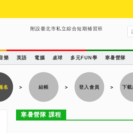
附設臺北市私立綜合短期補習班
音樂
英語
電腦
桌球
多元FUN學
寒暑營隊
報名
>
結帳
>
登入會員
>
下載
寒暑營隊 課程