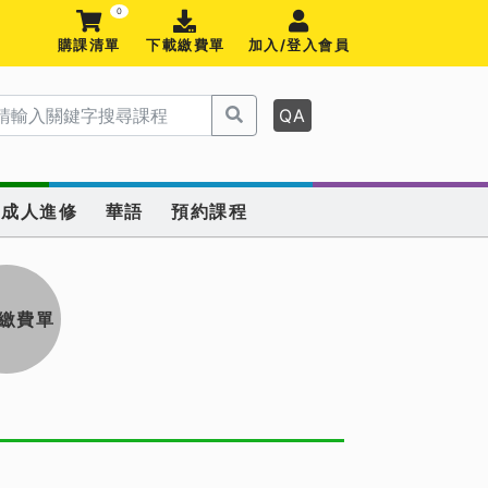
0
購課清單
下載繳費單
加入/登入會員
QA
成人進修
華語
預約課程
繳費單