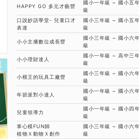
國小一年級 ~ 國小五
HAPPY GO 多元才藝營
級
口說妙語學堂- 兒童口才
國小三年級 ~ 國小五
表達
級
國小三年級 ~ 國小六
小小主播數位成長營
級
國小一年級 ~ 高中三
小小理財達人
級
國小三年級 ~ 國小六
小模王的玩具工廠營
級
國小一年級 ~ 國小六
年節派對小達人
級
國小一年級 ~ 國小四
兒童領導力
級
掌心模FUN師
國小三年級 ~ 國小六
植物Ｘ動物Ｘ創作
級