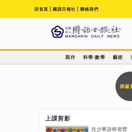
回首頁
|
國語日報社
|
聯絡我們
寫作
科學‧數學
藝術
班級
上課剪影
兒少華語研習營