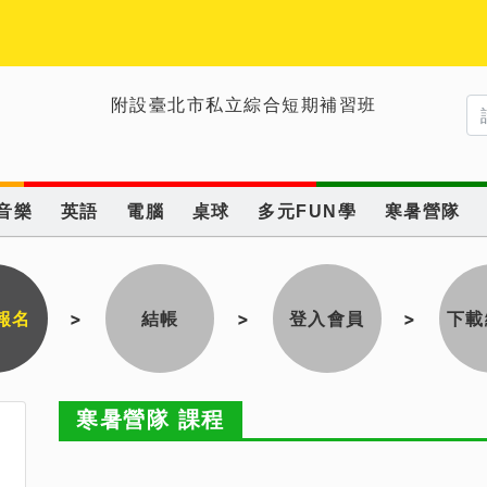
附設臺北市私立綜合短期補習班
音樂
英語
電腦
桌球
多元FUN學
寒暑營隊
報名
>
結帳
>
登入會員
>
下載
寒暑營隊 課程