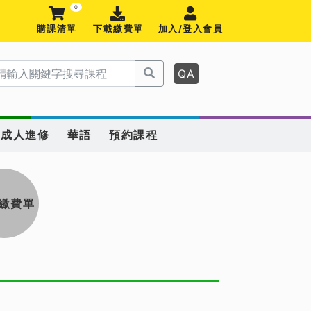
0
購課清單
下載繳費單
加入/登入會員
QA
成人進修
華語
預約課程
繳費單