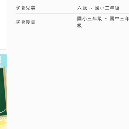
寒暑兒美
六歲 ~ 國小二年級
國小三年級 ~ 國中三
寒暑漫畫
級