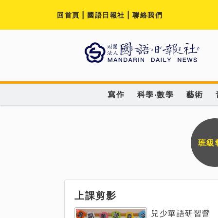
回首頁
|
國語日報社
|
聯絡我們
寫作
科學‧數學
藝術
班級
上課剪影
兒少華語研習營