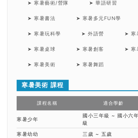
➤ 寒暑藝術/營隊
➤ 華語研習
➤ 寒暑書法
➤ 寒暑多元FUN學
➤ 寒暑玩科學
➤ 外語營
➤ 
➤ 寒暑桌球
➤ 寒暑創客
➤ 
➤ 寒暑美術
➤ 寒暑舞蹈
寒暑美術 課程
課程名稱
適合學齡
國小三年級 ~ 國小六
寒暑少年
級
寒暑幼幼
三歲 ~ 五歲