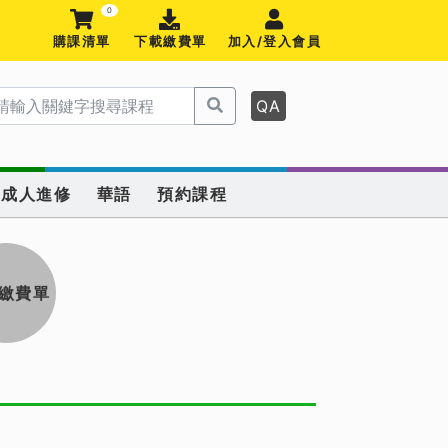
0
購課清單
下載繳費單
加入/登入會員
QA
成人進修
華語
預約課程
繳費單