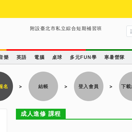
附設臺北市私立綜合短期補習班
音樂
英語
電腦
桌球
多元FUN學
寒暑營隊
報名
>
結帳
>
登入會員
>
下載
成人進修 課程