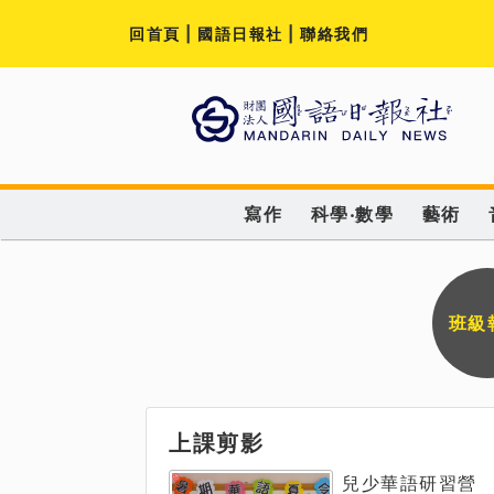
回首頁
|
國語日報社
|
聯絡我們
寫作
科學‧數學
藝術
班級
上課剪影
兒少華語研習營